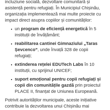
incluziune socială, dezvoltare comunitară și
asistență pentru refugiați. În Municipiul Chișinău,
organizația implementează mai multe proiecte cu
impact direct asupra copiilor și comunităților:
un
program de eficiență energetică
în 5
instituții de învățământ;
reabilitarea cantinei Gimnaziului „Taras
Șevcenco”
, unde învață 328 de copii
refugiați;
extinderea rețelei EDUTech Labs
în 10
instituții, cu sprijinul UNICEF;
suport emoțional pentru copii refugiați și
copii din comunitățile gazdă
prin proiectul
PLACE II, finanțat de Uniunea Europeană.
Potrivit autorităților municipale, aceste inițiative
contribuie la dezvoltarea unui Chișinău mai