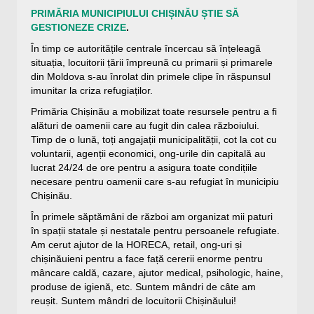
PRIMĂRIA MUNICIPIULUI CHIȘINĂU ȘTIE SĂ
GESTIONEZE CRIZE
.
În timp ce autoritățile centrale încercau să înțeleagă
situația, locuitorii țării împreună cu primarii și primarele
din Moldova s-au înrolat din primele clipe în răspunsul
imunitar la criza refugiaților.
Primăria Chișinău a mobilizat toate resursele pentru a fi
alături de oamenii care au fugit din calea războiului.
Timp de o lună, toți angajații municipalității, cot la cot cu
voluntarii, agenții economici, ong-urile din capitală au
lucrat 24/24 de ore pentru a asigura toate condițiile
necesare pentru oamenii care s-au refugiat în municipiu
Chișinău.
În primele săptămâni de război am organizat mii paturi
în spații statale și nestatale pentru persoanele refugiate.
Am cerut ajutor de la HORECA, retail, ong-uri și
chișinăuieni pentru a face față cererii enorme pentru
mâncare caldă, cazare, ajutor medical, psihologic, haine,
produse de igienă, etc. Suntem mândri de câte am
reușit. Suntem mândri de locuitorii Chișinăului!