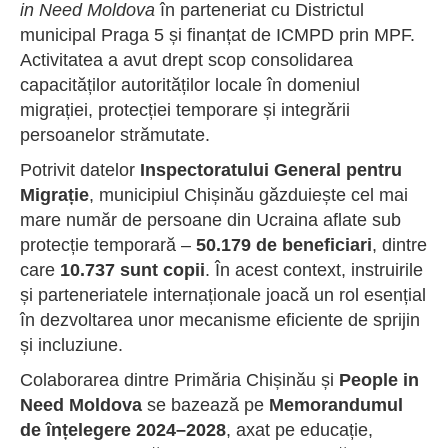
in Need Moldova
în parteneriat cu Districtul
municipal Praga 5 și finanțat de ICMPD prin MPF.
Activitatea a avut drept scop consolidarea
capacităților autorităților locale în domeniul
migrației, protecției temporare și integrării
persoanelor strămutate.
Potrivit datelor
Inspectoratului General pentru
Migrație
, municipiul Chișinău găzduiește cel mai
mare număr de persoane din Ucraina aflate sub
protecție temporară –
50.179 de beneficiari
, dintre
care
10.737 sunt copii
. În acest context, instruirile
și parteneriatele internaționale joacă un rol esențial
în dezvoltarea unor mecanisme eficiente de sprijin
și incluziune.
Colaborarea dintre Primăria Chișinău și
People in
Need Moldova
se bazează pe
Memorandumul
de înțelegere 2024–2028
, axat pe educație,