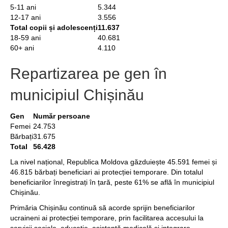
5-11 ani
5.344
12-17 ani
3.556
Total copii și adolescenți
11.637
18-59 ani
40.681
60+ ani
4.110
Repartizarea pe gen în
municipiul Chișinău
Gen
Număr persoane
Femei
24.753
Bărbați
31.675
Total
56.428
La nivel național, Republica Moldova găzduiește 45.591 femei și
46.815 bărbați beneficiari ai protecției temporare. Din totalul
beneficiarilor înregistrați în țară, peste 61% se află în municipiul
Chișinău.
Primăria Chișinău continuă să acorde sprijin beneficiarilor
ucraineni ai protecției temporare, prin facilitarea accesului la
servicii sociale, educație, asistență medicală și integrare