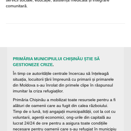
comunitară.
PRIMĂRIA MUNICIPIULUI CHIȘINĂU ȘTIE SĂ
GESTIONEZE CRIZE
.
În timp ce autoritățile centrale încercau să înțeleagă
situația, locuitorii țării împreună cu primarii și primarele
din Moldova s-au înrolat din primele clipe în răspunsul
imunitar la criza refugiaților.
Primăria Chișinău a mobilizat toate resursele pentru a fi
alături de oamenii care au fugit din calea războiului.
Timp de o lună, toți angajații municipalității, cot la cot cu
voluntarii, agenții economici, ong-urile din capitală au
lucrat 24/24 de ore pentru a asigura toate condițiile
necesare pentru oamenii care s-au refugiat în municipiu