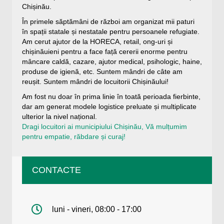
Chișinău.
În primele săptămâni de război am organizat mii paturi
în spații statale și nestatale pentru persoanele refugiate.
Am cerut ajutor de la HORECA, retail, ong-uri și
chișinăuieni pentru a face față cererii enorme pentru
mâncare caldă, cazare, ajutor medical, psihologic, haine,
produse de igienă, etc. Suntem mândri de câte am
reușit. Suntem mândri de locuitorii Chișinăului!
Am fost nu doar în prima linie în toată perioada fierbinte,
dar am generat modele logistice preluate și multiplicate
ulterior la nivel național.
Dragi locuitori ai municipiului Chișinău, Vă mulțumim
pentru empatie, răbdare și curaj!
CONTACTE
luni - vineri, 08:00 - 17:00