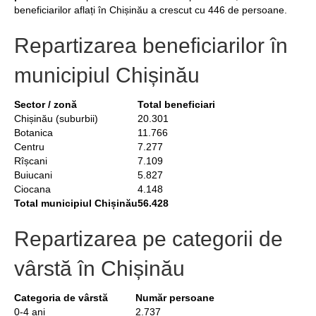
beneficiarilor aflați în Chișinău a crescut cu 446 de persoane.
Repartizarea beneficiarilor în
municipiul Chișinău
Sector / zonă
Total beneficiari
Chișinău (suburbii)
20.301
Botanica
11.766
Centru
7.277
Rîșcani
7.109
Buiucani
5.827
Ciocana
4.148
Total municipiul Chișinău
56.428
Repartizarea pe categorii de
vârstă în Chișinău
Categoria de vârstă
Număr persoane
0-4 ani
2.737