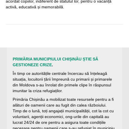
acordat copiilor, indiferent de statutul lor, pentru o vacanță
activă, educativă și memorabilă.
PRIMĂRIA MUNICIPIULUI CHIȘINĂU ȘTIE SĂ
GESTIONEZE CRIZE
.
În timp ce autoritățile centrale încercau să înțeleagă
situația, locuitorii țării împreună cu primarii și primarele
din Moldova s-au înrolat din primele clipe în răspunsul
imunitar la criza refugiaților.
Primăria Chișinău a mobilizat toate resursele pentru a fi
alături de oamenii care au fugit din calea războiului.
Timp de o lună, toți angajații municipalității, cot la cot cu
voluntarii, agenții economici, ong-urile din capitală au
lucrat 24/24 de ore pentru a asigura toate condițiile
necesare pentru oamenii care s-au refugiat în municipiu