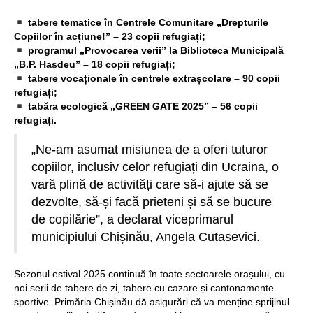
tabere tematice în Centrele Comunitare „Drepturile
Copiilor în acțiune!” – 23 copii refugiați;
programul „Provocarea verii” la Biblioteca Municipală
„B.P. Hasdeu” – 18 copii refugiați;
tabere vocaționale în centrele extrașcolare – 90 copii
refugiați;
tabăra ecologică „GREEN GATE 2025” – 56 copii
refugiați.
„Ne-am asumat misiunea de a oferi tuturor
copiilor, inclusiv celor refugiați din Ucraina, o
vară plină de activități care să-i ajute să se
dezvolte, să-și facă prieteni și să se bucure
de copilărie”, a declarat viceprimarul
municipiului Chișinău, Angela Cutasevici.
Sezonul estival 2025 continuă în toate sectoarele orașului, cu
noi serii de tabere de zi, tabere cu cazare și cantonamente
sportive. Primăria Chișinău dă asigurări că va menține sprijinul