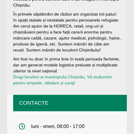
Chișinău.
În primele săptămâni de război am organizat mii paturi
în spații statale și nestatale pentru persoanele refugiate.
Am cerut ajutor de la HORECA, retail, ong-uri și
chișinăuieni pentru a face față cererii enorme pentru
mâncare caldă, cazare, ajutor medical, psihologic, haine,
produse de igienă, etc. Suntem mândri de câte am
reușit. Suntem mândri de locuitorii Chișinăului!
Am fost nu doar în prima linie în toată perioada fierbinte,
dar am generat modele logistice preluate și multiplicate
ulterior la nivel național.
Dragi locuitori ai municipiului Chișinău, Vă mulțumim
pentru empatie, răbdare și curaj!
CONTACTE
luni - vineri, 08:00 - 17:00