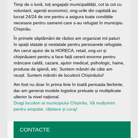
Timp de o lună, toți angajații municipalității, cot la cot cu
voluntarii, agenții economici, ong-urile din capitală au
lucrat 24/24 de ore pentru a asigura toate condițiile
necesare pentru oamenii care s-au refugiat în municipiu
Chișinău.
În primele săptămâni de război am organizat mii paturi
în spații statale și nestatale pentru persoanele refugiate.
Am cerut ajutor de la HORECA, retail, ong-uri și
chișinăuieni pentru a face față cererii enorme pentru
mâncare caldă, cazare, ajutor medical, psihologic, haine,
produse de igienă, etc. Suntem mândri de câte am
reușit. Suntem mândri de locuitorii Chișinăului!
Am fost nu doar în prima linie în toată perioada fierbinte,
dar am generat modele logistice preluate și multiplicate
ulterior la nivel național.
Dragi locuitori ai municipiului Chișinău, Vă mulțumim
pentru empatie, răbdare și curaj!
CONTACTE