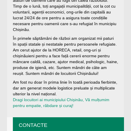
alături de oamenii care au fugit din calea războiului.
Timp de o lună, toți angajații municipalității, cot la cot cu
voluntarii, agenții economici, ong-urile din capitală au
lucrat 24/24 de ore pentru a asigura toate condițiile
necesare pentru oamenii care s-au refugiat în municipiu
Chișinău.
În primele săptămâni de război am organizat mii paturi
în spații statale și nestatale pentru persoanele refugiate.
Am cerut ajutor de la HORECA, retail, ong-uri și
chișinăuieni pentru a face față cererii enorme pentru
mâncare caldă, cazare, ajutor medical, psihologic, haine,
produse de igienă, etc. Suntem mândri de câte am
reușit. Suntem mândri de locuitorii Chișinăului!
Am fost nu doar în prima linie în toată perioada fierbinte,
dar am generat modele logistice preluate și multiplicate
ulterior la nivel național.
Dragi locuitori ai municipiului Chișinău, Vă mulțumim
pentru empatie, răbdare și curaj!
CONTACTE