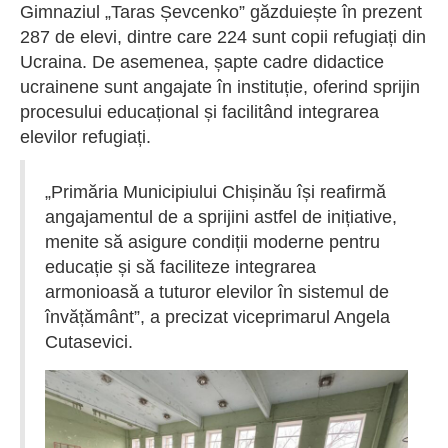
Gimnaziul „Taras Șevcenko” găzduiește în prezent
287 de elevi, dintre care 224 sunt copii refugiați din
Ucraina. De asemenea, șapte cadre didactice
ucrainene sunt angajate în instituție, oferind sprijin
procesului educațional și facilitând integrarea
elevilor refugiați.
„Primăria Municipiului Chișinău își reafirmă
angajamentul de a sprijini astfel de inițiative,
menite să asigure condiții moderne pentru
educație și să faciliteze integrarea
armonioasă a tuturor elevilor în sistemul de
învățământ”, a precizat viceprimarul Angela
Cutasevici.